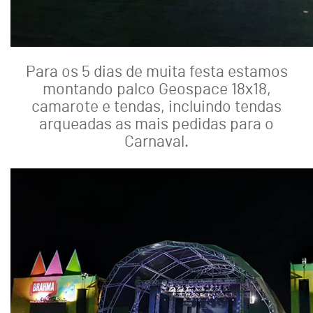
Para os 5 dias de muita festa estamos
montando palco Geospace 18x18,
camarote e tendas, incluindo tendas
arqueadas as mais pedidas para o
Carnaval.